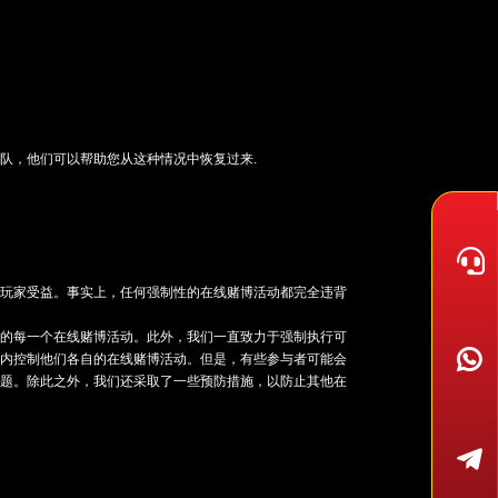
队，他们可以帮助您从这种情况中恢复过来.
场玩家受益。事实上，任何强制性的在线赌博活动都完全违背
关的每一个在线赌博活动。此外，我们一直致力于强制执行可
内控制他们各自的在线赌博活动。但是，有些参与者可能会
题。除此之外，我们还采取了一些预防措施，以防止其他在