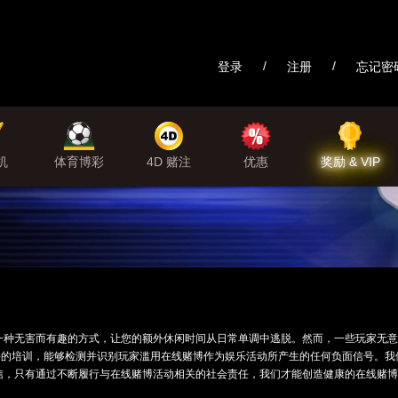
/
/
登录
注册
忘记密
机
体育博彩
4D 赌注
优惠
奖励 & VIP
一种无害而有趣的方式，让您的额外休闲时间从日常单调中逃脱。然而，一些玩家无意
良好的培训，能够检测并识别玩家滥用在线赌博作为娱乐活动所产生的任何负面信号。
，只有通过不断履行与在线赌博活动相关的社会责任，我们才能创造健康的在线赌博