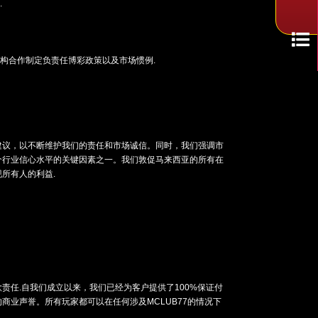
.
机构合作制定负责任博彩政策以及市场惯例.
建议，以不断维护我们的责任和市场诚信。同时，我们强调市
个行业信心水平的关键因素之一。我们敦促马来西亚的所有在
所有人的利益.
责任.自我们成立以来，我们已经为客户提供了100%保证付
商业声誉。所有玩家都可以在任何涉及MCLUB77的情况下