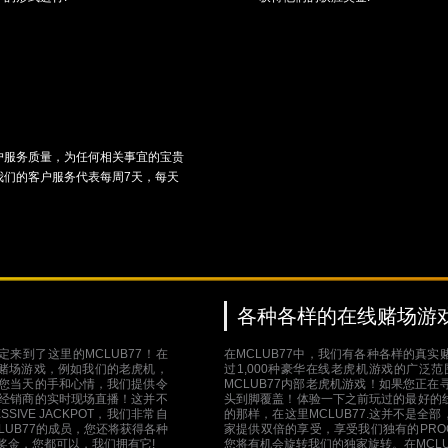
户服务质量，为任何相关事宜的宝贵
我们的客户服务代表每周7天，每天
各种各样的在线赌场游
来到了这里的MCLUB77！在
在MCLUB77中，我们有各种各样的真
有赌场游戏，例如我们的老虎机，
过1,000种豪华在线老虎机游戏的广
您当天的手和心情，我们提供令
MCLUB77内部老虎机游戏！如果您正
经销商的实时现场直播！这并不
头到脚覆盖！体验一下之前玩过的最好的
IVE JACKPOT，我们非常自
的那样，在这里MCLUB77.这并不是
LUB77的成员，您还将获得各种
家提供双倍的享受，享受我们独有的PROGRE
奖金，您都可以，我们拥有它!
您将有机会旋转我们的独家旋转。在MCLU