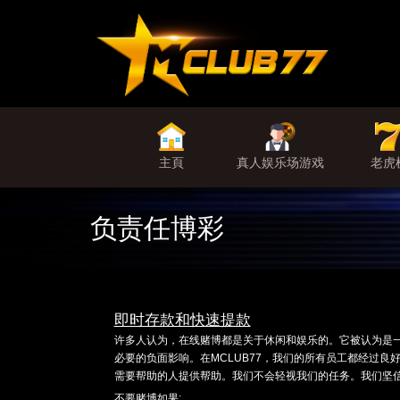
主頁
真人娱乐场游戏
老虎
负责任博彩
即时存款和快速提款
许多人认为，在线赌博都是关于休闲和娱乐的。它被认为是
必要的负面影响。在MCLUB77，我们的所有员工都经过
需要帮助的人提供帮助。我们不会轻视我们的任务。我们坚信
不要赌博如果: