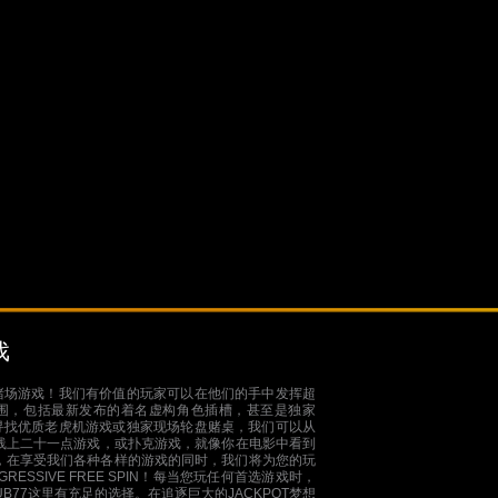
戏
实赌场游戏！我们有价值的玩家可以在他们的手中发挥超
泛范围，包括最新发布的着名虚构角色插槽，甚至是独家
在寻找优质老虎机游戏或独家现场轮盘赌桌，我们可以从
线上二十一点游戏，或扑克游戏，就像你在电影中看到
全部，在享受我们各种各样的游戏的同时，我们将为您的玩
SSIVE FREE SPIN！每当您玩任何首选游戏时，
B77这里有充足的选择。在追逐巨大的JACKPOT梦想