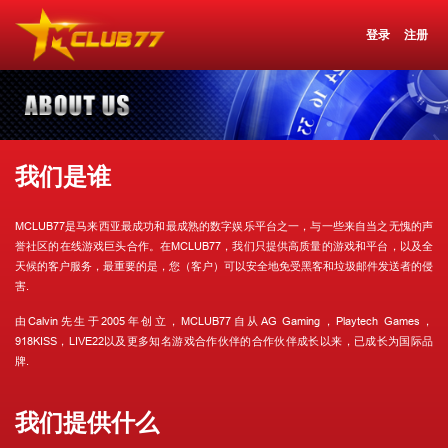
登录
注册
我们是谁
MCLUB77是马来西亚最成功和最成熟的数字娱乐平台之一，与一些来自当之无愧的声
誉社区的在线游戏巨头合作。在MCLUB77，我们只提供高质量的游戏和平台，以及全
天候的客户服务，最重要的是，您（客户）可以安全地免受黑客和垃圾邮件发送者的侵
害.
由Calvin先生于2005年创立，MCLUB77自从AG Gaming，Playtech Games，
918KISS，LIVE22以及更多知名游戏合作伙伴的合作伙伴成长以来，已成长为国际品
牌.
我们提供什么