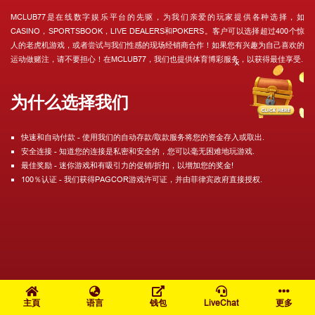
MCLUB77是在线数字娱乐平台的先驱，为我们亲爱的玩家提供各种选择，如
CASINO，SPORTSBOOK，LIVE DEALERS和POKERS。客户可以选择超过400个惊
人的老虎机游戏，或者尝试与我们性感的现场经销商合作！如果您有兴趣为自己喜欢的
运动做赌注，请不要担心！在MCLUB77，我们也提供体育博彩服务，以获得最佳享受.
×
为什么选择我们
快速和自动付款 - 使用我们的自动存款/取款服务将您的资金存入或取出.
安全连接 - 知道您的连接是私密和安全的，您可以毫无困难地玩游戏.
最佳奖励 - 迷你游戏和有吸引力的促销/折扣，以增加您的奖金!
100％认证 - 我们获得PAGCOR游戏许可证，并由菲律宾政府直接授权.
主頁
语言
钱包
LiveChat
更多